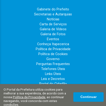
Gabinete do Prefeito
Secretarias e Autarquias
Notícias
Carta de Serviços
Galeria de Vídeos
Galeria de Fotos
Eventos
Conheça Itapecerica
Política de Privacidade
Política de Cookies
Governo
Perguntas Frequentes
Telefones Úteis
Links Úteis
Leis e Decretos
Portal do Cidadão
Imprensa Oficial
O Portal da Prefeitura utiliza cookies para
melhorar a sua experiência, de acordo com a
PRESCON
nossa
Política de Privacidade
, ao continuar
Continuar
navegando, você concorda com estas
condições.