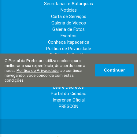
Secretarias e Autarquias
Notícias
Carta de Serviços
Galeria de Vídeos
Galeria de Fotos
Eventos
Conheça Itapecerica
Política de Privacidade
Política de Cookies
O Portal da Prefeitura utiliza cookies para
Governo
melhorar a sua experiência, de acordo com a
Perguntas Frequentes
nossa
Política de Privacidade
, ao continuar
Continuar
Telefones Úteis
navegando, você concorda com estas
condições.
Links Úteis
Leis e Decretos
Portal do Cidadão
Imprensa Oficial
PRESCON