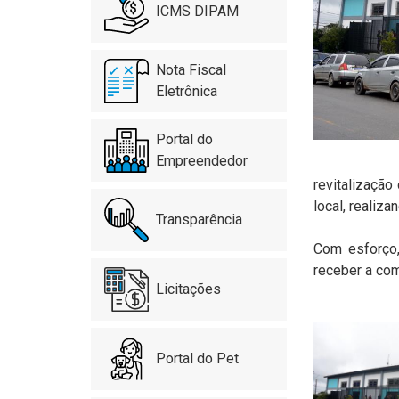
ICMS DIPAM
Nota Fiscal
Eletrônica
Portal do
Empreendedor
revitalizaçã
local, realiz
Transparência
Com esforço,
receber a co
Licitações
Portal do Pet