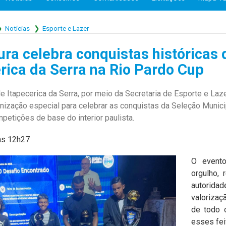
Notícias
Esporte e Lazer
ura celebra conquistas históricas
rica da Serra na Rio Pardo Cup
e Itapecerica da Serra, por meio da Secretaria de Esporte e Lazer
nização especial para celebrar as conquistas da Seleção Munici
mpetições de base do interior paulista.
às 12h27
O evento
orgulho, 
autorida
valoriza
de todo 
esses fei