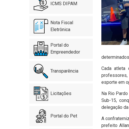
ICMS DIPAM
Nota Fiscal
Eletrônica
Portal do
Empreendedor
determinados 
Cada atleta
Transparência
professores,
esporte em o
Licitações
Na Rio Pardo 
Sub-15, conq
delegação da 
Portal do Pet
A confraterni
prefeito All