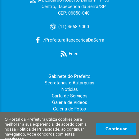
Av. Eduardo Roberto Daher n° 1135
Centro, Itapecerica da Serra/SP
CEP: 06850-040
(11) 4668-9000
/PrefeituraItapecericaDaSerra
Feed
Gabinete do Prefeito
Secretarias e Autarquias
Notícias
Carta de Serviços
Galeria de Vídeos
Galeria de Fotos
Eventos
O Portal da Prefeitura utiliza cookies para
Conheça Itapecerica
melhorar a sua experiência, de acordo com a
Política de Privacidade
nossa
Política de Privacidade
, ao continuar
Continuar
navegando, você concorda com estas
Política de Cookies
condições.