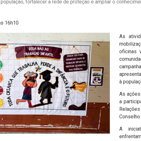
a população, fortalecer a rede de proteção e ampliar o conhecim
às 16h10
As ativi
mobilizaç
oficinas
comunid
campan
apresenta
à populaç
As ações 
a partici
Relações
Conselho 
A inici
enfrent