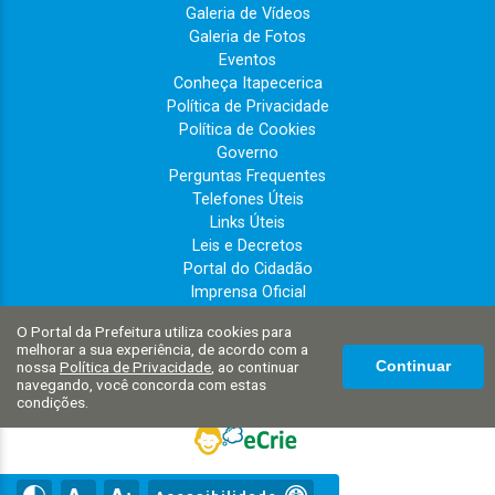
Galeria de Vídeos
Galeria de Fotos
Eventos
Conheça Itapecerica
Política de Privacidade
Política de Cookies
Governo
Perguntas Frequentes
Telefones Úteis
Links Úteis
Leis e Decretos
Portal do Cidadão
Imprensa Oficial
PRESCON
O Portal da Prefeitura utiliza cookies para
melhorar a sua experiência, de acordo com a
nossa
Política de Privacidade
, ao continuar
Continuar
navegando, você concorda com estas
condições.