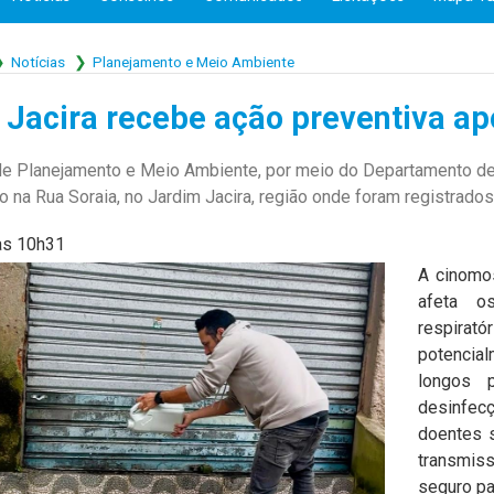
Notícias
Planejamento e Meio Ambiente
 Jacira recebe ação preventiva a
 de Planejamento e Meio Ambiente, por meio do Departamento de
ão na Rua Soraia, no Jardim Jacira, região onde foram registrad
às 10h31
A cinomo
afeta o
respirat
potencia
longos 
desinfecç
doentes 
transmis
seguro pa