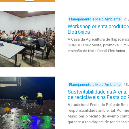
21
Planejamento e Meio Ambiente
Workshop orienta produtore
Eletrônica
A Casa da Agricultura de Itapeceri
CONISUD Sudoeste, promoveu um wo
emissão da Nota Fiscal Eletrônica.
13
Planejamento e Meio Ambiente
Sustentabilidade na Arena: 
de recicláveis na Festa do
A tradicional Festa do Peão de Boia
responsabilidade ambiental. Por mei
Municipal, o recinto do evento con
garantir a reciclagem de toneladas 