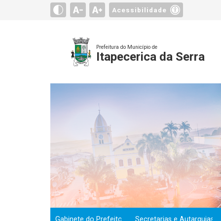
Acessibilidade
Prefeitura do Município de
Itapecerica da Serra
Gabinete do Prefeito
Secretarias e Autarquias